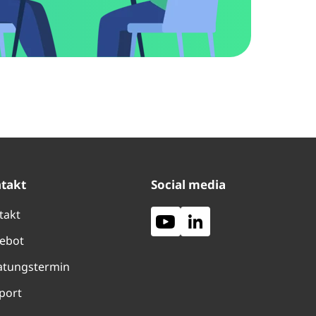
takt
Social media
takt
ebot
atungstermin
port