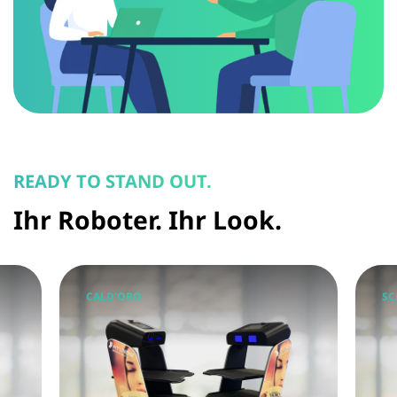
READY TO STAND OUT.
Ihr Roboter. Ihr Look.
CALD'ORO
SC